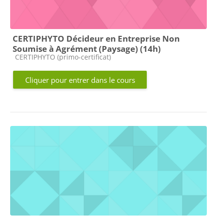
CERTIPHYTO Décideur en Entreprise Non
Soumise à Agrément (Paysage) (14h)
Catégorie de cours
CERTIPHYTO (primo-certificat)
Cliquer pour entrer dans le cours