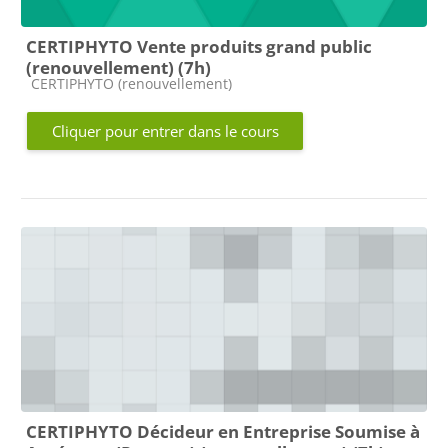
CERTIPHYTO Vente produits grand public
(renouvellement) (7h)
Catégorie de cours
CERTIPHYTO (renouvellement)
Cliquer pour entrer dans le cours
CERTIPHYTO Décideur en Entreprise Soumise à