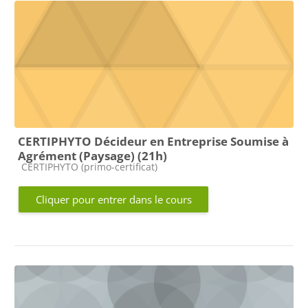
CERTIPHYTO Décideur en Entreprise Soumise à
Agrément (Paysage) (21h)
Catégorie de cours
CERTIPHYTO (primo-certificat)
Cliquer pour entrer dans le cours