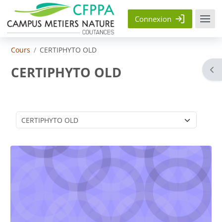
Passer au contenu principal
Connexion
Cours
CERTIPHYTO OLD
CERTIPHYTO OLD
Ouvr
Catégories de cours