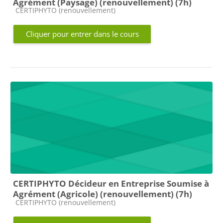
Agrément (Paysage) (renouvellement) (7h)
Catégorie de cours
CERTIPHYTO (renouvellement)
Cliquer pour entrer dans le cours
CERTIPHYTO Décideur en Entreprise Soumise à
Agrément (Agricole) (renouvellement) (7h)
Catégorie de cours
CERTIPHYTO (renouvellement)