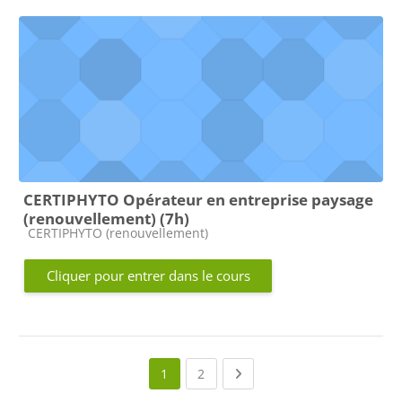
CERTIPHYTO Opérateur en entreprise paysage
(renouvellement) (7h)
Catégorie de cours
CERTIPHYTO (renouvellement)
Cliquer pour entrer dans le cours
(current)
Next page
1
2