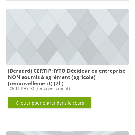
(Bernard) CERTIPHYTO Décideur en entreprise
NON soumis à agrément (agricole)
(renouvellement) (7h)
Catégorie de cours
CERTIPHYTO (renouvellement)
Cliquer pour entrer dans le cours