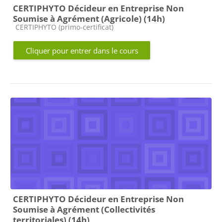
CERTIPHYTO Décideur en Entreprise Non
Soumise à Agrément (Agricole) (14h)
Catégorie de cours
CERTIPHYTO (primo-certificat)
Cliquer pour entrer dans le cours
CERTIPHYTO Décideur en Entreprise Non
Soumise à Agrément (Collectivités
territoriales) (14h)