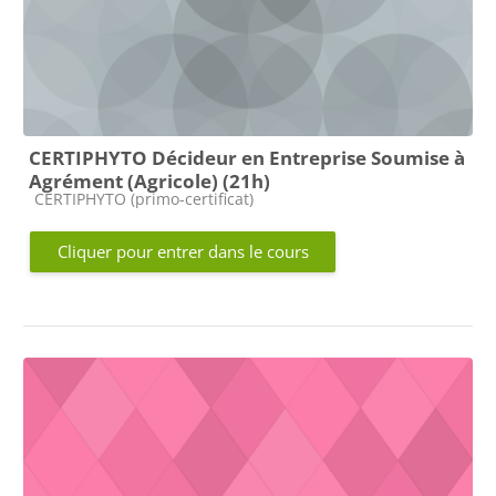
CERTIPHYTO Décideur en Entreprise Soumise à
Agrément (Agricole) (21h)
Catégorie de cours
CERTIPHYTO (primo-certificat)
Cliquer pour entrer dans le cours