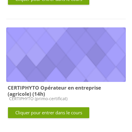
CERTIPHYTO Opérateur en entreprise
(agricole) (14h)
Catégorie de cours
CERTIPHYTO (primo-certificat)
Cliquer pour entrer dans le cours