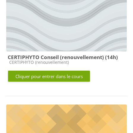
CERTIPHYTO Conseil (renouvellement) (14h)
Catégorie de cours
CERTIPHYTO (renouvellement)
Cliquer pour entrer dans le cours