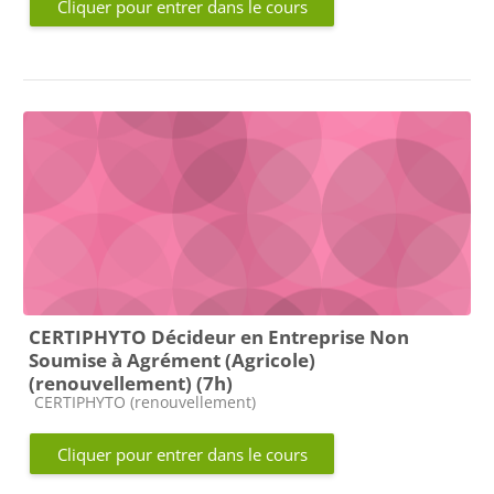
Cliquer pour entrer dans le cours
CERTIPHYTO Décideur en Entreprise Non
Soumise à Agrément (Agricole)
(renouvellement) (7h)
Catégorie de cours
CERTIPHYTO (renouvellement)
Cliquer pour entrer dans le cours